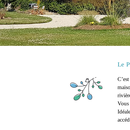
Le prévallon
Le P
C’est
maiso
riviè
Vous 
Idéal
accéd