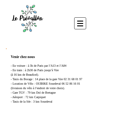
Contact
Venir chez nous
- En voiture : à 3h de Paris par l’A13 et l’A84
- En train : à 2h30 de Paris jusqu’à Vire
(à 16 km de Beauficel).
- Taxis du Bocage : 14 place de la gare Vire
02 31 68 01 97
- Location de Vélo : OUIBIK
E Sourdeval
06 52 86 16 01
(livraison du vélo à l’endroit de votre choix).
- Gare TGV : 79 km Dol de Bretagne
- Aéroport : 72 km Carpiquet
- Taxis de la Sée : 3 km Sourdeval